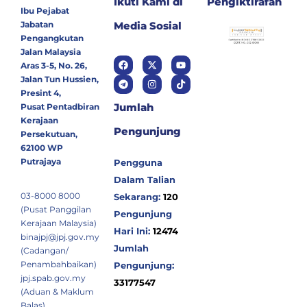
Ikuti Kami di
Pengiktirafan
Ibu Pejabat
Jabatan
Media Sosial
Pengangkutan
Jalan Malaysia
Aras 3-5, No. 26,
Jalan Tun Hussien,
Presint 4,
Jumlah
Pusat Pentadbiran
Kerajaan
Pengunjung
Persekutuan,
62100 WP
Putrajaya
Pengguna
Dalam Talian
03-8000 8000
Sekarang:
120
(Pusat Panggilan
Pengunjung
Kerajaan Malaysia)
Hari Ini:
12474
binajpj@jpj.gov.my
Jumlah
(Cadangan/
Penambahbaikan)
Pengunjung:
jpj.spab.gov.my
33177547
(Aduan & Maklum
Balas)