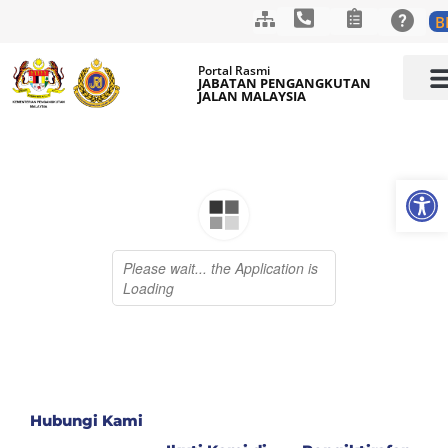
B
Skip
Portal Rasmi
to
JABATAN PENGANGKUTAN
JALAN MALAYSIA
content
LAMAN
MAKLUM
PUSAT 
HUBUNGI K
Op
Hubungi Kami