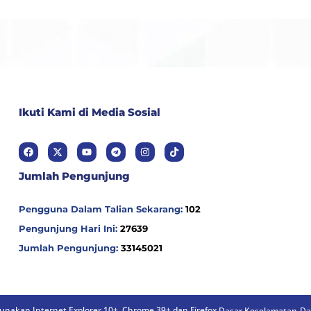
Ikuti Kami di Media Sosial
Jumlah Pengunjung
Pengguna Dalam Talian Sekarang:
102
Pengunjung Hari Ini:
27639
Jumlah Pengunjung:
33145021
nakan Internet Explorer 10+, Chrome 39+ dan Firefox.
Dasar Keselamatan
Da