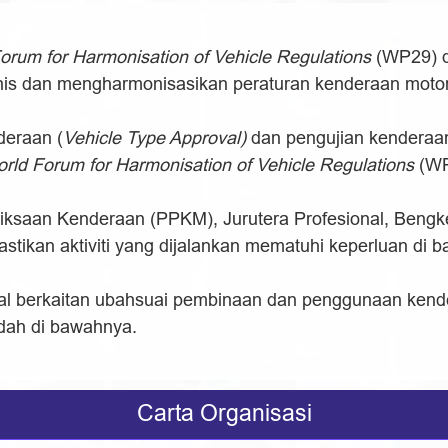
orum for Harmonisation of Vehicle Regulations
(WP29) d
nis dan mengharmonisasikan peraturan kenderaan motor 
deraan (
Vehicle Type Approval)
dan pengujian kenderaan
rld Forum for Harmonisation of Vehicle Regulations
(WP
saan Kenderaan (PPKM), Jurutera Profesional, Bengke
tikan aktiviti yang dijalankan mematuhi keperluan di
ikal berkaitan ubahsuai pembinaan dan penggunaan ken
dah di bawahnya.
Carta Organisasi