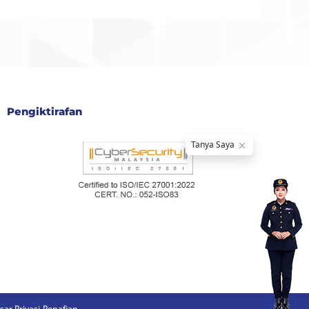
Pengiktirafan
sar Privasi
Penafian