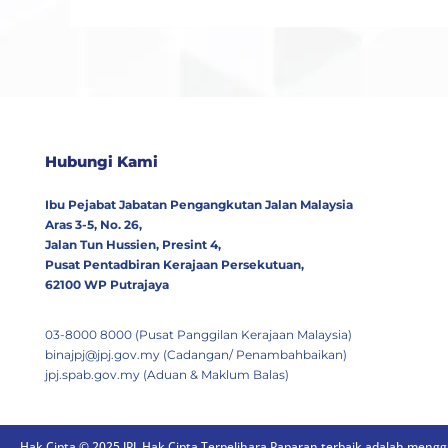
Hubungi Kami
Ibu Pejabat Jabatan Pengangkutan Jalan Malaysia
Aras 3-5, No. 26,
Jalan Tun Hussien, Presint 4,
Pusat Pentadbiran Kerajaan Persekutuan,
62100 WP Putrajaya
03-8000 8000 (Pusat Panggilan Kerajaan Malaysia)
binajpj@jpj.gov.my (Cadangan/ Penambahbaikan)
jpj.spab.gov.my (Aduan & Maklum Balas)
Hak Cipta © 2025 JPJ. Hak Cipta Terpelihara.
Paparan terbaik adalah menggu