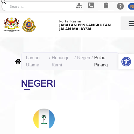
B
Skip
Portal Rasmi
to
JABATAN PENGANGKUTAN
JALAN MALAYSIA
content
Op
Laman
/
Hubungi
/
Negeri
/
Pulau
Utama
Kami
Pinang
NEGERI