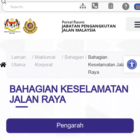
B
Skip
Portal Rasmi
to
JABATAN PENGANGKUTAN
JALAN MALAYSIA
content
Op
Laman
/
Maklumat
/
Bahagian
/
Bahagian
Utama
Korporat
Keselamatan Jalan
Raya
BAHAGIAN KESELAMATAN
JALAN RAYA
Pengarah