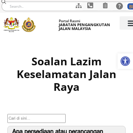
B
Skip
Portal Rasmi
to
JABATAN PENGANGKUTAN
JALAN MALAYSIA
content
Op
Soalan Lazim
Keselamatan Jalan
Raya
Apa persediaan atau perancangan