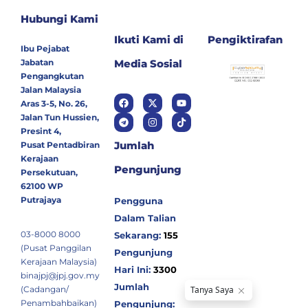
Hubungi Kami
Ikuti Kami di
Pengiktirafan
Ibu Pejabat
Jabatan
Media Sosial
Pengangkutan
Jalan Malaysia
Aras 3-5, No. 26,
Jalan Tun Hussien,
Presint 4,
Jumlah
Pusat Pentadbiran
Kerajaan
Pengunjung
Persekutuan,
62100 WP
Putrajaya
Pengguna
Dalam Talian
03-8000 8000
Sekarang:
155
(Pusat Panggilan
Pengunjung
Kerajaan Malaysia)
Hari Ini:
3300
binajpj@jpj.gov.my
Jumlah
(Cadangan/
Penambahbaikan)
Pengunjung: