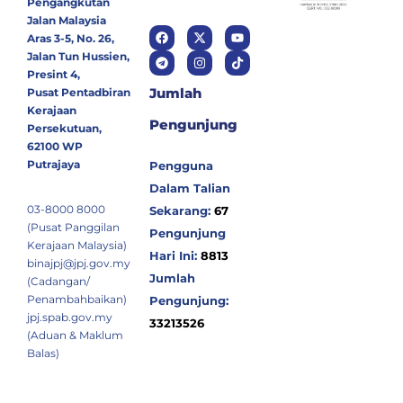
Pengangkutan
Jalan Malaysia
Aras 3-5, No. 26,
Jalan Tun Hussien,
Presint 4,
Jumlah
Pusat Pentadbiran
Kerajaan
Pengunjung
Persekutuan,
62100 WP
Putrajaya
Pengguna
Dalam Talian
03-8000 8000
Sekarang:
67
(Pusat Panggilan
Pengunjung
Kerajaan Malaysia)
Hari Ini:
8813
binajpj@jpj.gov.my
Jumlah
(Cadangan/
Penambahbaikan)
Pengunjung:
jpj.spab.gov.my
33213526
(Aduan & Maklum
Balas)