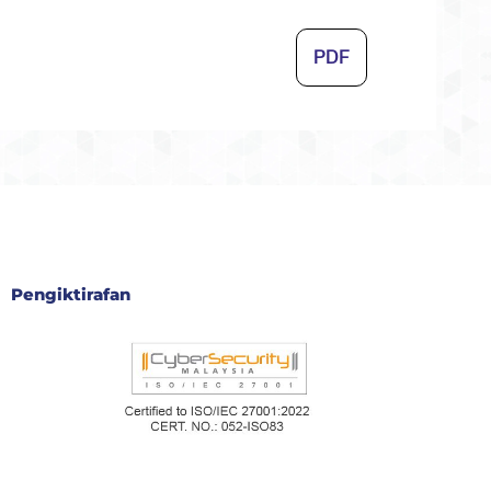
PDF
Pengiktirafan