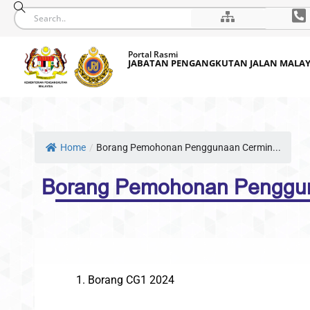
Skip
Portal Rasmi
to
JABATAN PENGANGKUTAN JALAN MALAY
content
Home
/
Borang Pemohonan Penggunaan Cermin...
Borang Pemohonan Penggun
Sila rujuk maklumat berikut:
Borang CG1 2024