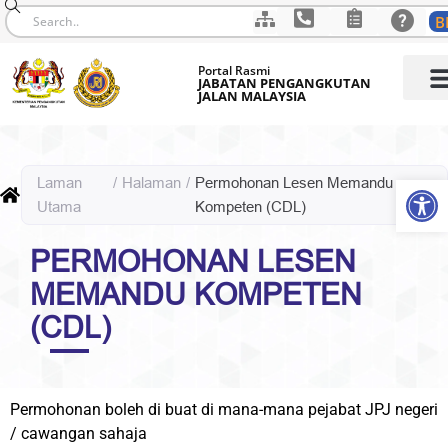
B
Skip
Portal Rasmi
to
JABATAN PENGANGKUTAN
JALAN MALAYSIA
content
Op
Laman
/
Halaman
/
Permohonan Lesen Memandu
Utama
Kompeten (CDL)
PERMOHONAN LESEN
MEMANDU KOMPETEN
(CDL)
Permohonan boleh di buat di mana-mana pejabat JPJ negeri
/ cawangan sahaja