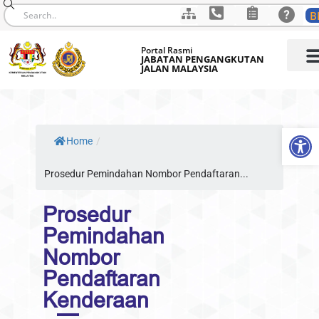
B
Skip
Portal Rasmi
to
JABATAN PENGANGKUTAN
JALAN MALAYSIA
content
Op
Home
/
Prosedur Pemindahan Nombor Pendaftaran...
Prosedur
Pemindahan
Nombor
Pendaftaran
Kenderaan