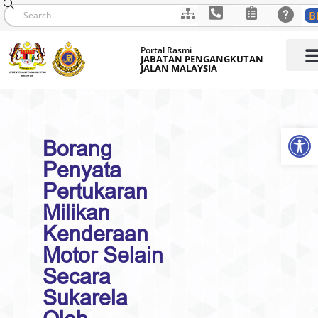
B
Skip
Portal Rasmi
to
JABATAN PENGANGKUTAN
JALAN MALAYSIA
content
Op
Borang
Penyata
Pertukaran
Milikan
Kenderaan
Motor Selain
Secara
Sukarela