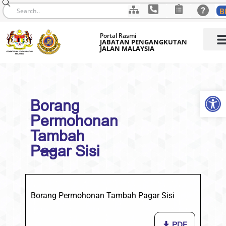
B
Skip
Portal Rasmi
to
JABATAN PENGANGKUTAN
JALAN MALAYSIA
content
Op
Borang
Permohonan
Tambah
Pagar Sisi
Borang Permohonan Tambah Pagar Sisi
PDF