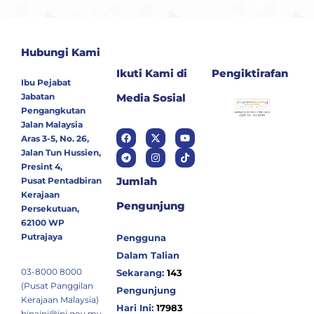
Hubungi Kami
Ikuti Kami di
Pengiktirafan
Ibu Pejabat
Jabatan
Media Sosial
Pengangkutan
Jalan Malaysia
Aras 3-5, No. 26,
Jalan Tun Hussien,
Presint 4,
Jumlah
Pusat Pentadbiran
Kerajaan
Pengunjung
Persekutuan,
62100 WP
Putrajaya
Pengguna
Dalam Talian
03-8000 8000
Sekarang:
143
(Pusat Panggilan
Pengunjung
Kerajaan Malaysia)
Hari Ini:
17983
binajpj@jpj.gov.my