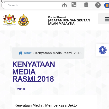
B
Skip
Portal Rasmi
to
JABATAN PENGANGKUTAN
JALAN MALAYSIA
content
Op
Home
/
Kenyataan Media Rasmi -2018
KENYATAAN
MEDIA
RASMI 2018
2018
Kenyataan Media : Memperkasa Sektor