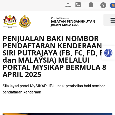
B
Skip
Portal Rasmi
to
JABATAN PENGANGKUTAN
JALAN MALAYSIA
content
LAMAN
MAKLUM
PUSAT 
HUBUNGI K
PENJUALAN BAKI NOMBOR
PENDAFTARAN KENDERAAN
Op
SIRI PUTRAJAYA (FB, FC, FD, FE
dan MALAYSIA) MELALUI
PORTAL MYSIKAP BERMULA 8
APRIL 2025
Sila layari portal MySIKAP JPJ untuk pembelian baki nombor
pendaftaran kenderaan