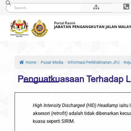
Skip
Portal Rasmi
to
JABATAN PENGANGKUTAN JALAN MALAY
content
Home
/
Pusat Media
/
Informasi Perkhidmatan JPJ
/
Kej
Penguatkuasaan Terhadap 
High Intensity Discharged
(HID)
Headlamp
iaitu
aksesori
(retrofit)
adalah tidak dibenarkan kecua
kuasa seperti SIRIM.