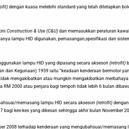
ofit)
dengan kuasa melebihi standard yang telah ditetapkan bo
ini
Construction & Use (C&U)
dan memasukkan peraturan kawals
iranya lampu HID digunakan, pemasangan,spesifikasi dan sist
.
ggunakan lampu HID yang dipasang secara aksesori
(retrofit)
b
 dan Kegunaan) 1959 iaitu “keadaan kenderaan bermotor yang
 tidak mengakibatkan atau mungkin mengakibatkan merbahaya p
gga RM 2000 atau penjara bagi tempoh tidak lebih 6 bulan diba
bahsuai/memasang lampu HID secara aksesori
(retrofit)
dengan 
 bagi kes-kes yang dikesan sehingga akhir bulan November 2
ber 2008 terhadap kenderaan yang mengubahsuai/memasang l