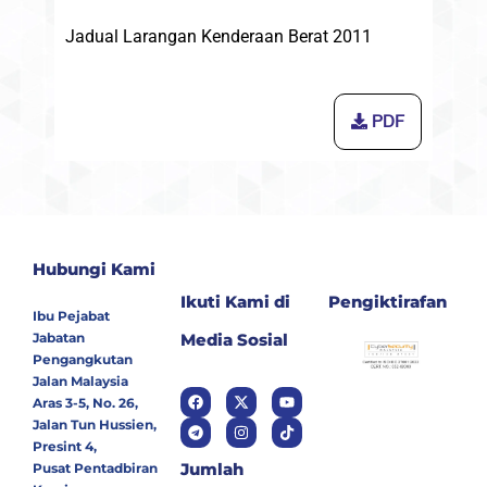
Jadual Larangan Kenderaan Berat 2011
PDF
Hubungi Kami
Ikuti Kami di
Pengiktirafan
Ibu Pejabat
Jabatan
Media Sosial
Pengangkutan
Jalan Malaysia
Aras 3-5, No. 26,
Jalan Tun Hussien,
Presint 4,
Jumlah
Pusat Pentadbiran