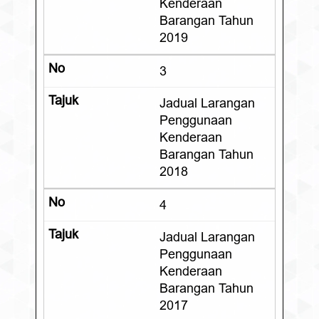
Kenderaan
Barangan Tahun
2019
3
Jadual Larangan
Penggunaan
Kenderaan
Barangan Tahun
2018
4
Jadual Larangan
Penggunaan
Kenderaan
Barangan Tahun
2017