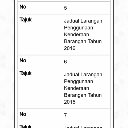
5
Jadual Larangan
Penggunaan
Kenderaan
Barangan Tahun
2016
6
Jadual Larangan
Penggunaan
Kenderaan
Barangan Tahun
2015
7