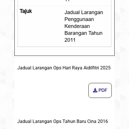
Jadual Larangan
Penggunaan
Kenderaan
Barangan Tahun
2011
Jadual Larangan Ops Hari Raya Aidilfitri 2025
PDF
Jadual Larangan Ops Tahun Baru Cina 2016