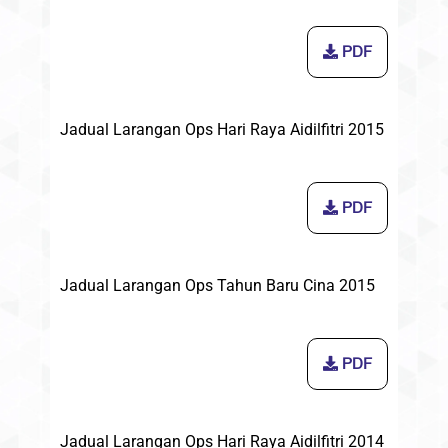
PDF
Jadual Larangan Ops Hari Raya Aidilfitri 2015
PDF
Jadual Larangan Ops Tahun Baru Cina 2015
PDF
Jadual Larangan Ops Hari Raya Aidilfitri 2014