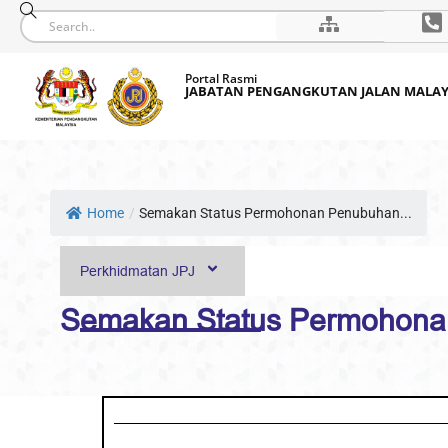
Skip
Portal Rasmi
to
JABATAN PENGANGKUTAN JALAN MALAY
content
Home
/
Semakan Status Permohonan Penubuhan...
Perkhidmatan JPJ
Semakan Status Permohonan