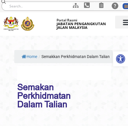
B
Skip
Portal Rasmi
to
JABATAN PENGANGKUTAN
JALAN MALAYSIA
content
Op
Home
/
Semakkan Perkhidmatan Dalam Talian
Semakan
Perkhidmatan
Dalam Talian