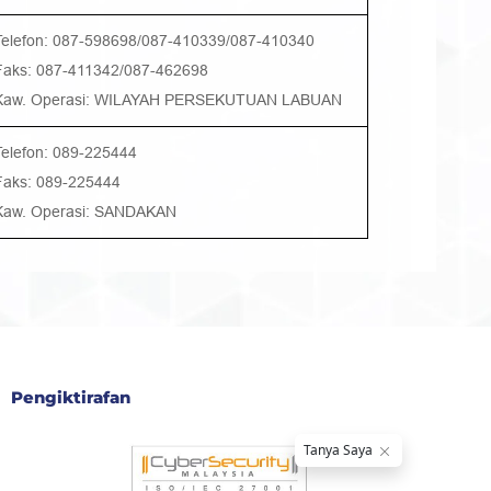
Telefon: 087-598698/087-410339/087-410340
Faks: 087-411342/087-462698
Kaw. Operasi: WILAYAH PERSEKUTUAN LABUAN
Telefon: 089-225444
Faks: 089-225444
Kaw. Operasi: SANDAKAN
Pengiktirafan