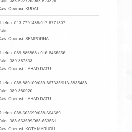
Faks: 088-622725/088-623325
Kaw. Operasi: KUDAT
Telefon: 013-7791488/017-5771307
Faks:-
Kaw. Operasi: SEMPORNA
Telefon: 089-886868 / 016-8465566
Faks: 089-887333
Kaw. Operasi: LAHAD DATU
Telefon: 088-880100/089-867335/013-8835488
Faks: 089-880020
Kaw. Operasi: LAHAD DATU
Telefon: 088-663699/088-664689
Faks: 088-663699/088-663561
Kaw. Operasi: KOTA MARUDU