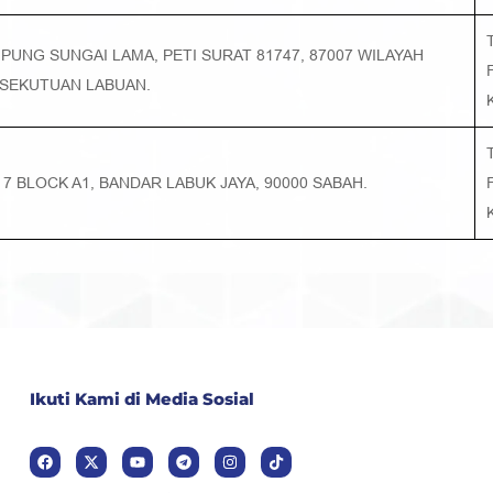
PUNG SUNGAI LAMA, PETI SURAT 81747, 87007 WILAYAH
SEKUTUAN LABUAN.
 7 BLOCK A1, BANDAR LABUK JAYA, 90000 SABAH.
Ikuti Kami di Media Sosial