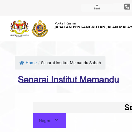
Skip
Portal Rasmi
to
JABATAN PENGANGKUTAN JALAN MALAY
content
Home
/
Senarai Institut Memandu Sabah
Senarai Institut Memandu
S
Negeri