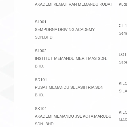
AKADEMI KEMAHIRAN MEMANDU KUDAT
Kud
S1001
CL 1
SEMPORNA DRIVING ACADEMY
Semp
SDN.BHD.
S1002
LOT 
INSTITUT MEMANDU MERITMAS SDN.
Sab
BHD.
SD101
KIL
PUSAT MEMANDU SELASIH RIA SDN.
SIL
BHD.
SK101
KIL
AKADEMI MEMANDU JSL KOTA MARUDU
MAR
SDN. BHD.