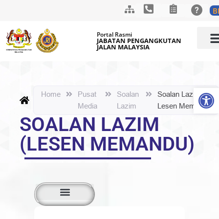
B
Skip
Portal Rasmi
to
JABATAN PENGANGKUTAN
JALAN MALAYSIA
content
LAMAN
MAKLUM
PUSAT 
HUBUNGI K
Op
Home
Pusat
Soalan
Soalan Lazim
Media
Lazim
Lesen Memandu
SOALAN LAZIM
(LESEN MEMANDU)